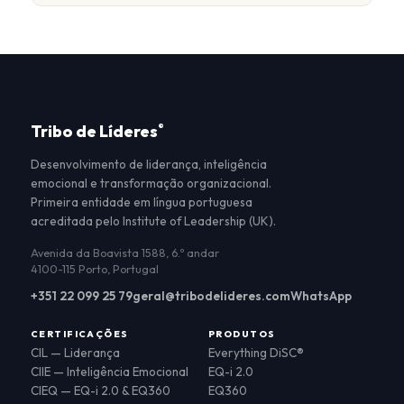
Tribo de Líderes
®
Desenvolvimento de liderança, inteligência
emocional e transformação organizacional.
Primeira entidade em língua portuguesa
acreditada pelo Institute of Leadership (UK).
Avenida da Boavista 1588, 6.º andar
4100-115 Porto, Portugal
+351 22 099 25 79
geral@tribodelideres.com
WhatsApp
CERTIFICAÇÕES
PRODUTOS
CIL — Liderança
Everything DiSC®
CIIE — Inteligência Emocional
EQ-i 2.0
CIEQ — EQ-i 2.0 & EQ360
EQ360