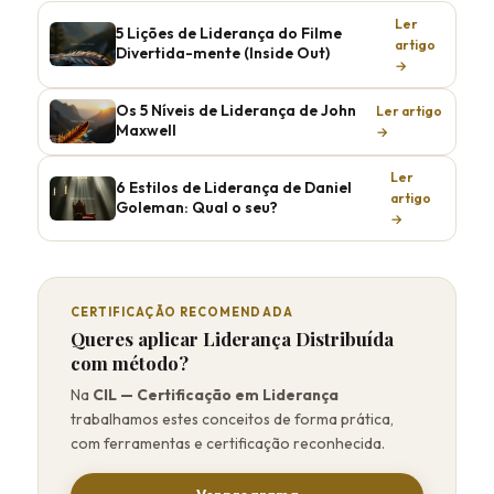
Ler
5 Lições de Liderança do Filme
artigo
Divertida-mente (Inside Out)
→
Os 5 Níveis de Liderança de John
Ler artigo
Maxwell
→
Ler
6 Estilos de Liderança de Daniel
artigo
Goleman: Qual o seu?
→
CERTIFICAÇÃO RECOMENDADA
Queres aplicar Liderança Distribuída
com método?
Na
CIL — Certificação em Liderança
trabalhamos estes conceitos de forma prática,
com ferramentas e certificação reconhecida.