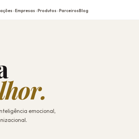
cações
Empresas
Produtos
Parceiros
Blog
⌄
⌄
⌄
a
lhor.
inteligência emocional,
nizacional.