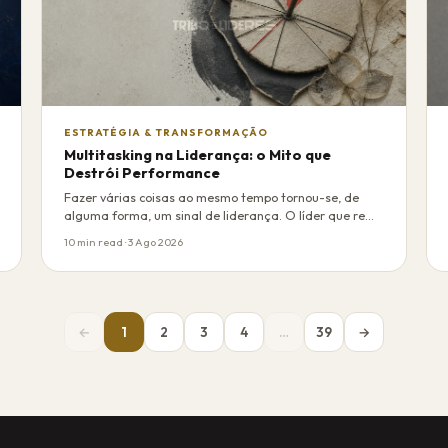
ESTRATÉGIA & TRANSFORMAÇÃO
Multitasking na Liderança: o Mito que
Destrói Performance
Fazer várias coisas ao mesmo tempo tornou-se, de
alguma forma, um sinal de liderança. O líder que re…
10 min read · 3 Ago 2026
←
1
2
3
4
…
39
→