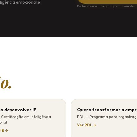
eligência emocional e
Podes cancelar a qualquer momento.
o.
o desenvolver IE
Quero transformar a empr
 Certificação em Inteligência
PDL — Programa para organizaç
onal
Ver PDL →
IIE →