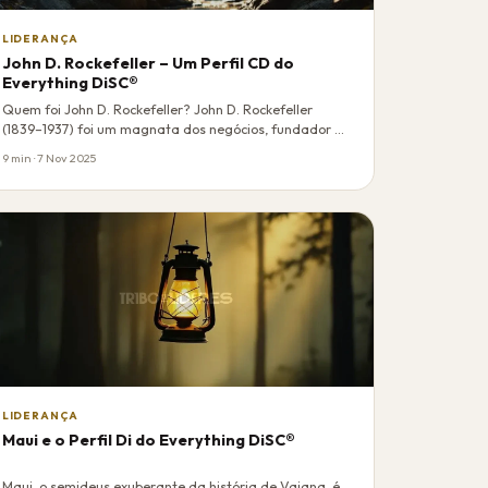
LIDERANÇA
John D. Rockefeller – Um Perfil CD do
Everything DiSC®
Quem foi John D. Rockefeller? John D. Rockefeller
(1839–1937) foi um magnata dos negócios, fundador …
9 min · 7 Nov 2025
LIDERANÇA
Maui e o Perfil Di do Everything DiSC®
Maui, o semideus exuberante da história de Vaiana, é