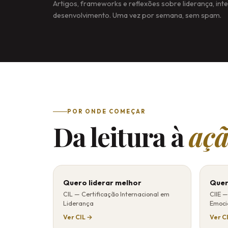
Artigos, frameworks e reflexões sobre liderança, int
desenvolvimento. Uma vez por semana, sem spam.
POR ONDE COMEÇAR
Da leitura à
açã
Quero liderar melhor
Quer
CIL — Certificação Internacional em
CIIE —
Liderança
Emoci
Ver CIL →
Ver C