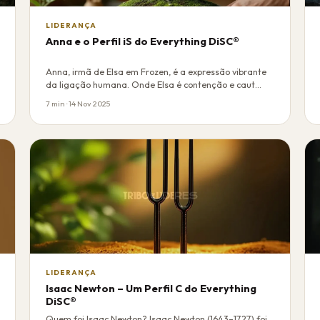
LIDERANÇA
Anna e o Perfil iS do Everything DiSC®
Anna, irmã de Elsa em Frozen, é a expressão vibrante
da ligação humana. Onde Elsa é contenção e caut…
7 min · 14 Nov 2025
LIDERANÇA
Isaac Newton – Um Perfil C do Everything
DiSC®
Quem foi Isaac Newton? Isaac Newton (1643–1727) foi