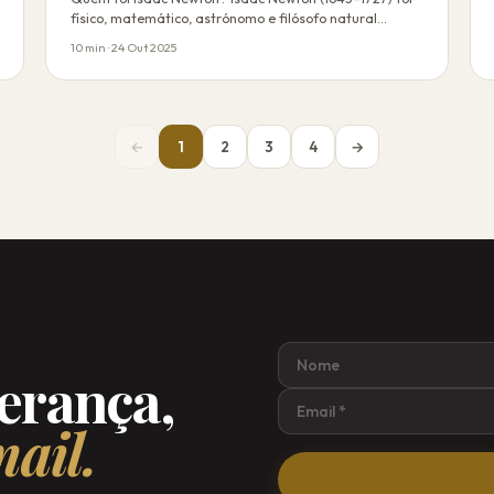
físico, matemático, astrónomo e filósofo natural…
10 min · 24 Out 2025
←
1
2
3
4
→
derança,
ail.