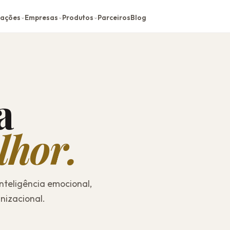
cações
Empresas
Produtos
Parceiros
Blog
⌄
⌄
⌄
a
lhor.
inteligência emocional,
nizacional.