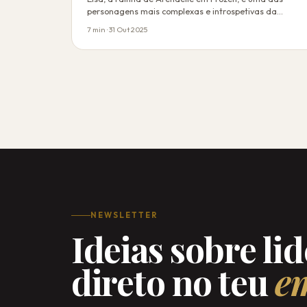
personagens mais complexas e introspetivas da
Disne…
7 min · 31 Out 2025
NEWSLETTER
Ideias sobre li
direto no teu
em