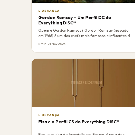
LIDERANÇA
Gordon Ramsay – Um Perfil DC do
Everything DiSC®
Quem é Gordon Ramsay? Gordon Ramsay (nascido
em 1966) é um dos chefs mais famosos e influentes do
mu…
8 min · 21 Nov 2025
LIDERANÇA
Elsa e o Perfil CS do Everything DiSC®
Elsa, a rainha de Arendelle em Frozen, é uma das