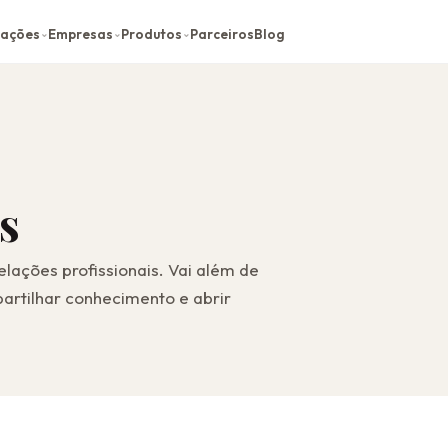
cações
Empresas
Produtos
Parceiros
Blog
⌄
⌄
⌄
s
ações profissionais. Vai além de
partilhar conhecimento e abrir