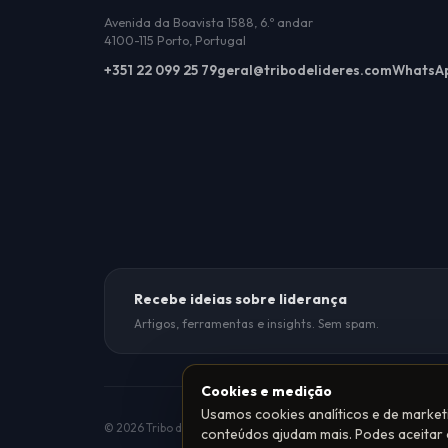
Avenida da Boavista 1588, 6.º andar
4100-115 Porto, Portugal
+351 22 099 25 79
geral@tribodelideres.com
WhatsA
Recebe ideias sobre liderança
Artigos, ferramentas e insights. Sem spam.
Cookies e medição
Usamos cookies analíticos e de market
®
®
Entidade formadora certi
© 2026 Tribo de Líderes
·
Grupo TSO
conteúdos ajudam mais. Podes aceitar o