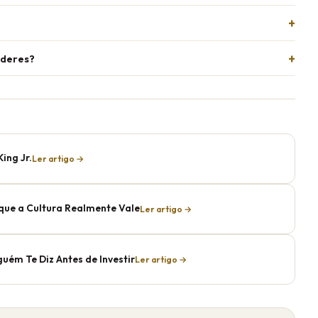
íderes?
ing Jr.
Ler artigo →
que a Cultura Realmente Vale
Ler artigo →
uém Te Diz Antes de Investir
Ler artigo →