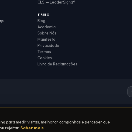
CLS — LeaderSigna®
TRIBO
pp
Blog
Academia
Sobre Nós
Manifesto
Privacidade
Termos
Cookies
Livro de Reclamações
ing para medir visitas, melhorar campanhas e perceber que
ficada pela DGERT
u rejeitar.
Saber mais