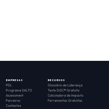
EMPRESAS
RECURSOS
PDL
Glossário de Liderança
Programa SALTO
Teste DiSC® Gratuito
Assessment
Calculadora de Impacto
Parceiros
Ferramentas Gratuitas
Contactos