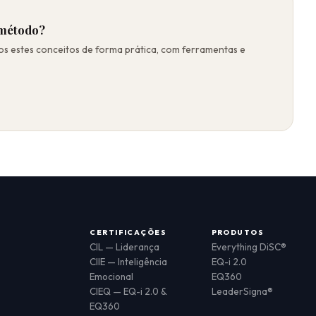
 método?
s estes conceitos de forma prática, com ferramentas e
CERTIFICAÇÕES
PRODUTOS
CIL — Liderança
Everything DiSC®
CIIE — Inteligência
EQ-i 2.0
Emocional
EQ360
CIEQ — EQ-i 2.0 &
LeaderSigna®
EQ360