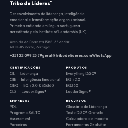
Tribo de Líderes
®
Desenvolvimento de liderança, inteligência
emocional e transformação organizacional.
Primeira entidade em língua portuguesa
acreditada pelo Institute of Leadership (UK).
Avenida da Boavista 1588, 6.º andar
4100-115 Porto, Portugal
+351 22 099 25 79
geral@tribodelideres.com
WhatsApp
CERTIFICAÇÕES
PRODUTOS
CIL — Liderança
Everything DiSC®
CIIE — Inteligência Emocional
EQ-i 2.0
CIEQ — EQ-i 2.0 & EQ360
EQ360
CLS — LeaderSigna®
LeaderSigna®
EMPRESAS
RECURSOS
PDL
Glossário de Liderança
Programa SALTO
Teste DiSC® Gratuito
Assessment
Calculadora de Impacto
Parceiros
Ferramentas Gratuitas