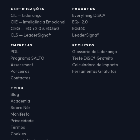
CERTIFICAÇÕES
PRODUTOS
CIL — Liderança
Everything DiSC®
CIIE — Inteligência Emocional
EQ-i 2.0
CIEQ — EQ-i 2.0 & EQ360
EQ360
CLS — LeaderSigna®
LeaderSigna®
EMPRESAS
RECURSOS
PDL
Glossário de Liderança
Programa SALTO
Teste DiSC® Gratuito
Assessment
Calculadora de Impacto
Parceiros
Ferramentas Gratuitas
Contactos
TRIBO
Blog
Academia
Sobre Nós
Manifesto
Privacidade
Termos
Cookies