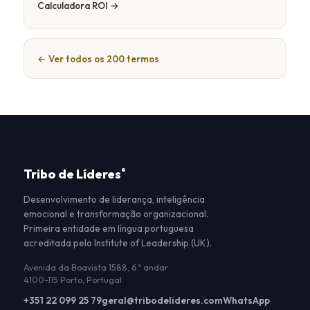
Calculadora ROI →
← Ver todos os 200 termos
Tribo de Líderes
®
Desenvolvimento de liderança, inteligência
emocional e transformação organizacional.
Primeira entidade em língua portuguesa
acreditada pelo Institute of Leadership (UK).
Avenida da Boavista 1588, 6.º andar
4100-115 Porto, Portugal
+351 22 099 25 79
geral@tribodelideres.com
WhatsApp