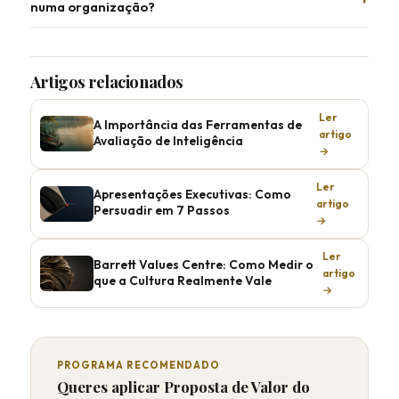
numa organização?
Artigos relacionados
Ler
A Importância das Ferramentas de
artigo
Avaliação de Inteligência
→
Ler
Apresentações Executivas: Como
artigo
Persuadir em 7 Passos
→
Ler
Barrett Values Centre: Como Medir o
artigo
que a Cultura Realmente Vale
→
PROGRAMA RECOMENDADO
Queres aplicar Proposta de Valor do