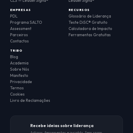
CLS — LeaderSigna®
LeaderSigna®
EMPRESAS
RECURSOS
PDL
Glossário de Liderança
Programa SALTO
Teste DiSC® Gratuito
Assessment
Calculadora de Impacto
Parceiros
Ferramentas Gratuitas
Contactos
TRIBO
Blog
Academia
Sobre Nós
Manifesto
Privacidade
Termos
Cookies
Livro de Reclamações
Recebe ideias sobre liderança
Artigos, ferramentas e insights. Sem spam.