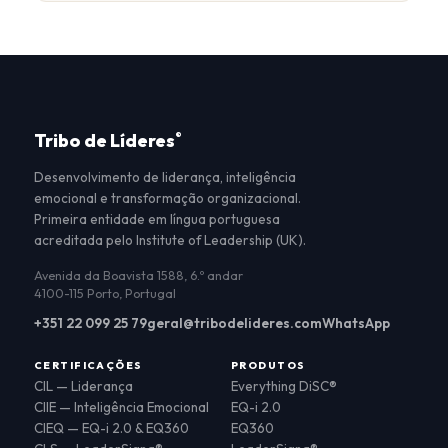
Tribo de Líderes
®
Desenvolvimento de liderança, inteligência
emocional e transformação organizacional.
Primeira entidade em língua portuguesa
acreditada pelo Institute of Leadership (UK).
Avenida da Boavista 1588, 6.º andar
4100-115 Porto, Portugal
+351 22 099 25 79
geral@tribodelideres.com
WhatsApp
CERTIFICAÇÕES
PRODUTOS
CIL — Liderança
Everything DiSC®
CIIE — Inteligência Emocional
EQ-i 2.0
CIEQ — EQ-i 2.0 & EQ360
EQ360