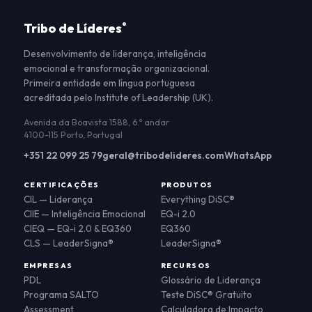
Tribo de Líderes
®
Desenvolvimento de liderança, inteligência
emocional e transformação organizacional.
Primeira entidade em língua portuguesa
acreditada pelo Institute of Leadership (UK).
Avenida da Boavista 1588, 6.º andar
4100-115 Porto, Portugal
+351 22 099 25 79
geral@tribodelideres.com
WhatsApp
CERTIFICAÇÕES
PRODUTOS
CIL — Liderança
Everything DiSC®
CIIE — Inteligência Emocional
EQ-i 2.0
CIEQ — EQ-i 2.0 & EQ360
EQ360
CLS — LeaderSigna®
LeaderSigna®
EMPRESAS
RECURSOS
PDL
Glossário de Liderança
Programa SALTO
Teste DiSC® Gratuito
Assessment
Calculadora de Impacto