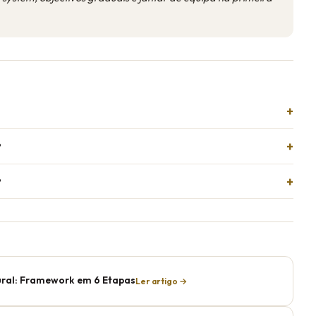
?
?
ral: Framework em 6 Etapas
Ler artigo →