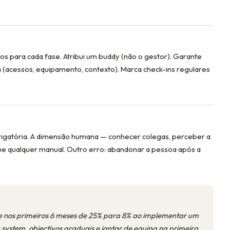
os para cada fase. Atribui um buddy (não o gestor). Garante
a (acessos, equipamento, contexto). Marca check-ins regulares
igatória. A dimensão humana — conhecer colegas, perceber a
ue qualquer manual. Outro erro: abandonar a pessoa após a
e nos primeiros 6 meses de 25% para 8% ao implementar um
ystem, objectivos graduais e jantar de equipa na primeira