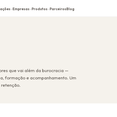
cações
Empresas
Produtos
Parceiros
Blog
⌄
⌄
⌄
res que vai além da burocracia —
quipa, formação e acompanhamento. Um
 retenção.