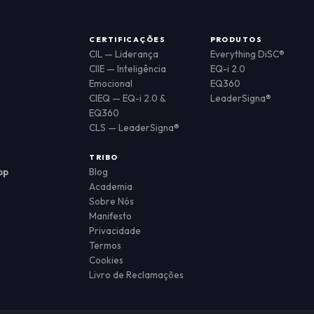
CERTIFICAÇÕES
PRODUTOS
CIL — Liderança
Everything DiSC®
CIIE — Inteligência
EQ-i 2.0
Emocional
EQ360
CIEQ — EQ-i 2.0 &
LeaderSigna®
EQ360
CLS — LeaderSigna®
TRIBO
pp
Blog
Academia
Sobre Nós
Manifesto
Privacidade
Termos
Cookies
Livro de Reclamações