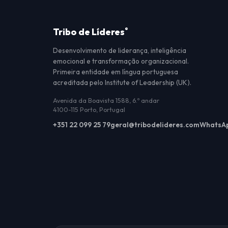
Tribo de Líderes
®
Desenvolvimento de liderança, inteligência
emocional e transformação organizacional.
Primeira entidade em língua portuguesa
acreditada pelo Institute of Leadership (UK).
Avenida da Boavista 1588, 6.º andar
4100-115 Porto, Portugal
+351 22 099 25 79
geral@tribodelideres.com
WhatsA