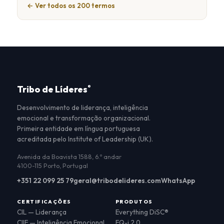
← Ver todos os 200 termos
Tribo de Líderes
®
Desenvolvimento de liderança, inteligência
emocional e transformação organizacional.
Primeira entidade em língua portuguesa
acreditada pelo Institute of Leadership (UK).
Avenida da Boavista 1588, 6.º andar
4100-115 Porto, Portugal
+351 22 099 25 79
geral@tribodelideres.com
WhatsApp
CERTIFICAÇÕES
PRODUTOS
CIL — Liderança
Everything DiSC®
CIIE — Inteligência Emocional
EQ-i 2.0