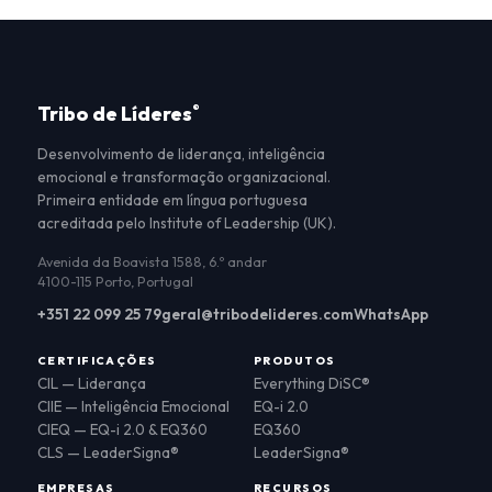
Tribo de Líderes
®
Desenvolvimento de liderança, inteligência
emocional e transformação organizacional.
Primeira entidade em língua portuguesa
acreditada pelo Institute of Leadership (UK).
Avenida da Boavista 1588, 6.º andar
4100-115 Porto, Portugal
+351 22 099 25 79
geral@tribodelideres.com
WhatsApp
CERTIFICAÇÕES
PRODUTOS
CIL — Liderança
Everything DiSC®
CIIE — Inteligência Emocional
EQ-i 2.0
CIEQ — EQ-i 2.0 & EQ360
EQ360
CLS — LeaderSigna®
LeaderSigna®
EMPRESAS
RECURSOS