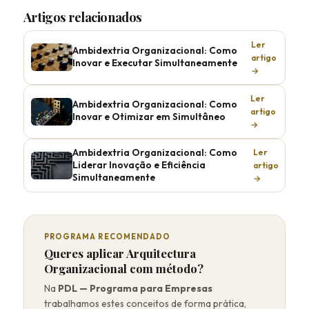
Artigos relacionados
Ler
Ambidextria Organizacional: Como
artigo
Inovar e Executar Simultaneamente
→
Ler
Ambidextria Organizacional: Como
artigo
Inovar e Otimizar em Simultâneo
→
Ambidextria Organizacional: Como
Ler
Liderar Inovação e Eficiência
artigo
Simultaneamente
→
PROGRAMA RECOMENDADO
Queres aplicar Arquitectura
Organizacional com método?
Na
PDL — Programa para Empresas
trabalhamos estes conceitos de forma prática,