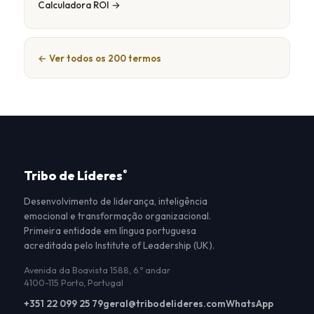
Calculadora ROI →
← Ver todos os 200 termos
Tribo de Líderes
®
Desenvolvimento de liderança, inteligência
emocional e transformação organizacional.
Primeira entidade em língua portuguesa
acreditada pelo Institute of Leadership (UK).
Avenida da Boavista 1588, 6.º andar
4100-115 Porto, Portugal
+351 22 099 25 79
geral@tribodelideres.com
WhatsApp