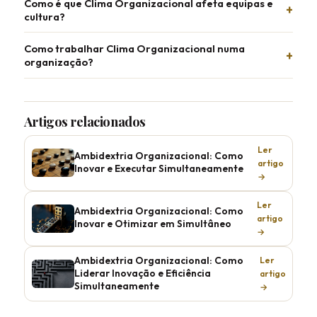
Como é que Clima Organizacional afeta equipas e
cultura?
Como trabalhar Clima Organizacional numa
organização?
Artigos relacionados
Ler
Ambidextria Organizacional: Como
artigo
Inovar e Executar Simultaneamente
→
Ler
Ambidextria Organizacional: Como
artigo
Inovar e Otimizar em Simultâneo
→
Ambidextria Organizacional: Como
Ler
Liderar Inovação e Eficiência
artigo
Simultaneamente
→