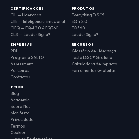
CERTIFICAÇÕES
PRODUTOS
CIL — Liderança
Everything DiSC®
CIIE — Inteligência Emocional
EQ-i 2.0
CIEQ — EQ-i 2.0 & EQ360
EQ360
CLS — LeaderSigna®
LeaderSigna®
EMPRESAS
RECURSOS
PDL
Glossário de Liderança
Programa SALTO
Teste DiSC® Gratuito
Assessment
Calculadora de Impacto
Parceiros
Ferramentas Gratuitas
Contactos
TRIBO
Blog
Academia
Sobre Nós
Manifesto
Privacidade
Termos
Cookies