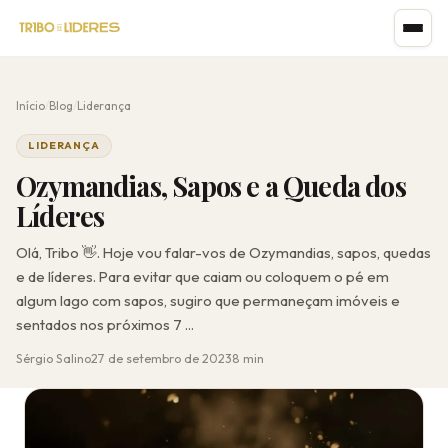
Início
/
Blog
/
Liderança
LIDERANÇA
Ozymandias, Sapos e a Queda dos
Líderes
Olá, Tribo 👋. Hoje vou falar-vos de Ozymandias, sapos, quedas
e de líderes. Para evitar que caiam ou coloquem o pé em
algum lago com sapos, sugiro que permaneçam imóveis e
sentados nos próximos 7 ...
Sérgio Salino
27 de setembro de 2023
8 min