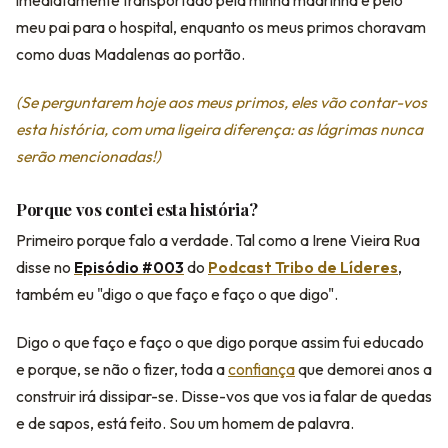
imediatamente transportado pela minha madrinha e pelo
meu pai para o hospital, enquanto os meus primos choravam
como duas Madalenas ao portão.
(Se perguntarem hoje aos meus primos, eles vão contar-vos
esta história, com uma ligeira diferença: as lágrimas nunca
serão mencionadas!)
Porque vos contei esta história?
Primeiro porque falo a verdade. Tal como a Irene Vieira Rua
disse no
Episódio #003
do
Podcast Tribo de Líderes
,
também eu "digo o que faço e faço o que digo".
Digo o que faço e faço o que digo porque assim fui educado
e porque, se não o fizer, toda a
confiança
que demorei anos a
construir irá dissipar-se. Disse-vos que vos ia falar de quedas
e de sapos, está feito. Sou um homem de palavra.