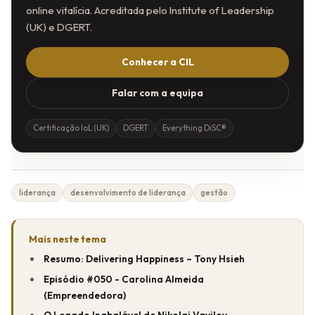
online vitalícia. Acreditada pelo Institute of Leadership
(UK) e DGERT.
Conhecer a CIL
Falar com a equipa
Certificação IoL (UK)
DGERT
Everything DiSC®
liderança
desenvolvimento de liderança
gestão
Mais neste tema
Resumo: Delivering Happiness – Tony Hsieh
Episódio #050 - Carolina Almeida
(Empreendedora)