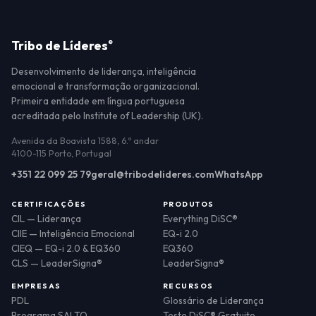
Tribo de Líderes
®
Desenvolvimento de liderança, inteligência
emocional e transformação organizacional.
Primeira entidade em língua portuguesa
acreditada pelo Institute of Leadership (UK).
Avenida da Boavista 1588, 6.º andar
4100-115 Porto, Portugal
+351 22 099 25 79
geral@tribodelideres.com
WhatsApp
CERTIFICAÇÕES
PRODUTOS
CIL — Liderança
Everything DiSC®
CIIE — Inteligência Emocional
EQ-i 2.0
CIEQ — EQ-i 2.0 & EQ360
EQ360
CLS — LeaderSigna®
LeaderSigna®
EMPRESAS
RECURSOS
PDL
Glossário de Liderança
Programa SALTO
Teste DiSC® Gratuito