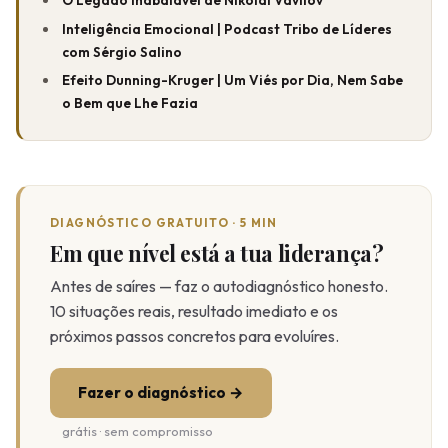
O Legado Inabalável de Nikolai Vavilov
Inteligência Emocional | Podcast Tribo de Líderes
com Sérgio Salino
Efeito Dunning-Kruger | Um Viés por Dia, Nem Sabe
o Bem que Lhe Fazia
DIAGNÓSTICO GRATUITO · 5 MIN
Em que nível está a tua liderança?
Antes de saíres — faz o autodiagnóstico honesto.
10 situações reais, resultado imediato e os
próximos passos concretos para evoluíres.
Fazer o diagnóstico →
grátis · sem compromisso