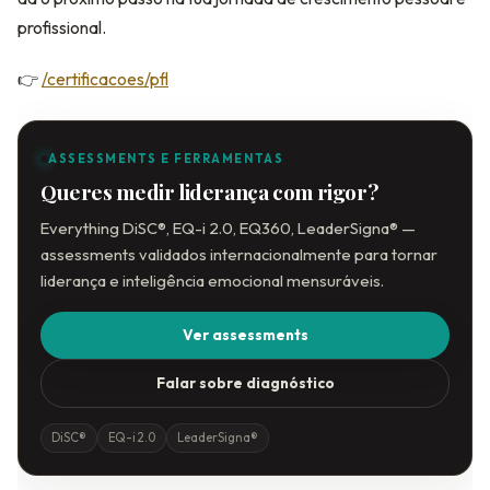
profissional.
👉
/certificacoes/pfl
ASSESSMENTS E FERRAMENTAS
Queres medir liderança com rigor?
Everything DiSC®, EQ-i 2.0, EQ360, LeaderSigna® —
assessments validados internacionalmente para tornar
liderança e inteligência emocional mensuráveis.
Ver assessments
Falar sobre diagnóstico
DiSC®
EQ-i 2.0
LeaderSigna®