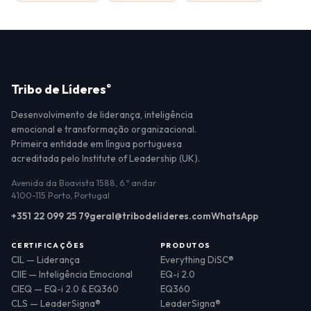
Tribo de Líderes
®
Desenvolvimento de liderança, inteligência
emocional e transformação organizacional.
Primeira entidade em língua portuguesa
acreditada pelo Institute of Leadership (UK).
Avenida da Boavista 1588, 6.º andar
4100-115 Porto, Portugal
+351 22 099 25 79
geral@tribodelideres.com
WhatsApp
CERTIFICAÇÕES
PRODUTOS
CIL — Liderança
Everything DiSC®
CIIE — Inteligência Emocional
EQ-i 2.0
CIEQ — EQ-i 2.0 & EQ360
EQ360
CLS — LeaderSigna®
LeaderSigna®