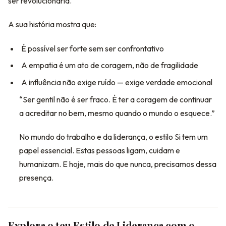
ser revolucionária.
A sua história mostra que:
É possível ser forte sem ser confrontativo
A empatia é um ato de coragem, não de fragilidade
A influência não exige ruído — exige verdade emocional
“Ser gentil não é ser fraco. É ter a coragem de continuar
a acreditar no bem, mesmo quando o mundo o esquece.”
No mundo do trabalho e da liderança, o estilo Si tem um
papel essencial. Estas pessoas ligam, cuidam e
humanizam. E hoje, mais do que nunca, precisamos dessa
presença.
Explora o teu Estilo de Liderança com o