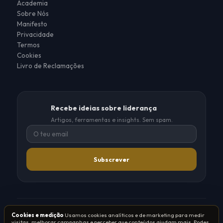
Academia
Sobre Nós
Manifesto
Privacidade
Termos
Cookies
Livro de Reclamações
Recebe ideias sobre liderança
Artigos, ferramentas e insights. Sem spam.
Subscrever
®
®
Cookies e medição
Usamos cookies analíticos e de marketing para medir
© 2026 Tribo de Líderes
·
Grupo TSO
visitas, melhorar campanhas e perceber que conteúdos ajudam mais. Podes