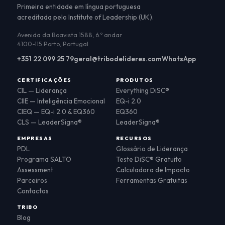
Primeira entidade em língua portuguesa
acreditada pelo Institute of Leadership (UK).
Avenida da Boavista 1588, 6.º andar
4100-115 Porto, Portugal
+351 22 099 25 79
geral@tribodelideres.com
WhatsApp
CERTIFICAÇÕES
PRODUTOS
CIL — Liderança
Everything DiSC®
CIIE — Inteligência Emocional
EQ-i 2.0
CIEQ — EQ-i 2.0 & EQ360
EQ360
CLS — LeaderSigna®
LeaderSigna®
EMPRESAS
RECURSOS
PDL
Glossário de Liderança
Programa SALTO
Teste DiSC® Gratuito
Assessment
Calculadora de Impacto
Parceiros
Ferramentas Gratuitas
Contactos
TRIBO
Blog