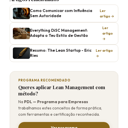
Como Comunicar com Influência
Ler
Sem Autoridade
artigo →
Ler
Everything DiSC Management:
artigo
Adapta o Teu Estilo de Gestão
→
Resumo: The Lean Startup - Eric
Ler artigo
Ries
→
PROGRAMA RECOMENDADO
Queres aplicar Lean Management com
método?
Na
PDL — Programa para Empresas
trabalhamos estes conceitos de forma prática,
com ferramentas e certificação reconhecida.
Ver programa