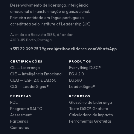
Desenvolvimento de liderança, inteligência
emocional e transformação organizacional.
Primeira entidade em língua portuguesa
acreditada pelo Institute of Leadership (UK).
Avenida da Boavista 1588, 6.º andar
4100-115 Porto, Portugal
+351 22 099 25 79
geral@tribodelideres.com
WhatsApp
CERTIFICAÇÕES
PRODUTOS
CIL — Liderança
Everything DiSC®
CIIE — Inteligência Emocional
EQ-i 2.0
CIEQ — EQ-i 2.0 & EQ360
EQ360
CLS — LeaderSigna®
LeaderSigna®
EMPRESAS
RECURSOS
PDL
Glossário de Liderança
Programa SALTO
Teste DiSC® Gratuito
Assessment
Calculadora de Impacto
Parceiros
Ferramentas Gratuitas
Contactos