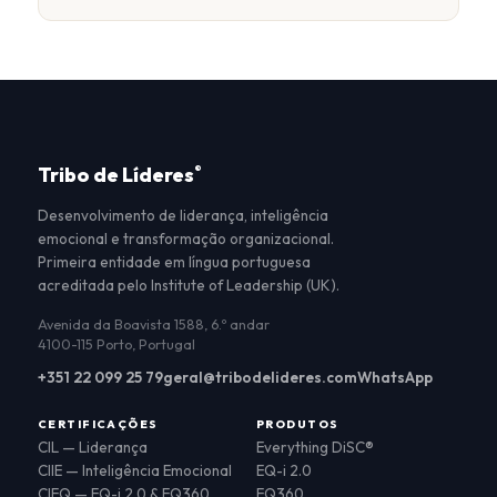
Tribo de Líderes
®
Desenvolvimento de liderança, inteligência
emocional e transformação organizacional.
Primeira entidade em língua portuguesa
acreditada pelo Institute of Leadership (UK).
Avenida da Boavista 1588, 6.º andar
4100-115 Porto, Portugal
+351 22 099 25 79
geral@tribodelideres.com
WhatsApp
CERTIFICAÇÕES
PRODUTOS
CIL — Liderança
Everything DiSC®
CIIE — Inteligência Emocional
EQ-i 2.0
CIEQ — EQ-i 2.0 & EQ360
EQ360