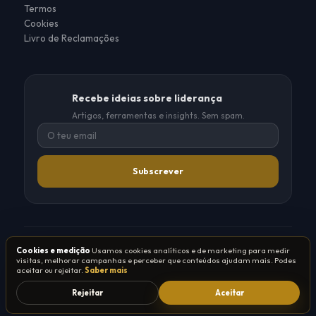
Termos
Cookies
Livro de Reclamações
Recebe ideias sobre liderança
Artigos, ferramentas e insights. Sem spam.
Subscrever
®
®
Cookies e medição
Usamos cookies analíticos e de marketing para medir
© 2026 Tribo de Líderes
·
Grupo TSO
visitas, melhorar campanhas e perceber que conteúdos ajudam mais. Podes
Entidade formadora certificada pela DGERT
aceitar ou rejeitar.
Saber mais
Rejeitar
Aceitar