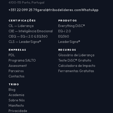
4100-115 Porto, Portugal
+351 22 099 25 79
geral@tribodelideres.com
WhatsApp
CERTIFICAÇÕES
PRODUTOS
CIL — Liderança
Everything DiSC®
CIIE — Inteligência Emocional
EQ-i 2.0
CIEQ — EQ-i 2.0 & EQ360
EQ360
CLS — LeaderSigna®
LeaderSigna®
EMPRESAS
RECURSOS
PDL
Glossário de Liderança
Programa SALTO
Teste DiSC® Gratuito
Assessment
Calculadora de Impacto
Parceiros
Ferramentas Gratuitas
Contactos
TRIBO
Blog
Academia
Sobre Nós
Manifesto
Privacidade