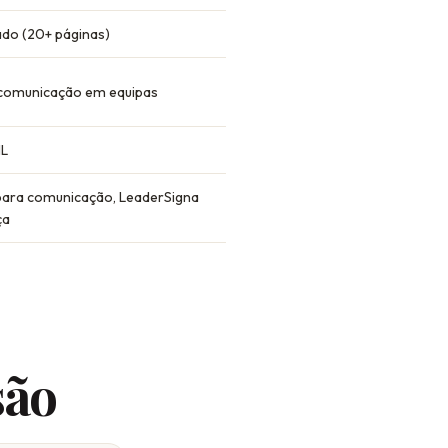
hado (20+ páginas)
 comunicação em equipas
IL
para comunicação, LeaderSigna
ça
são