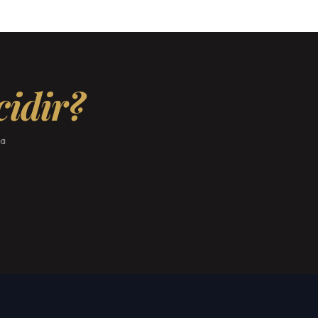
cidir?
pa