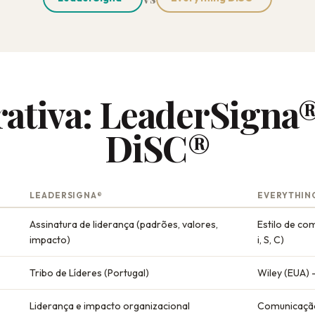
ativa: LeaderSigna®
DiSC®
LEADERSIGNA®
EVERYTHIN
Assinatura de liderança (padrões, valores,
Estilo de c
impacto)
i, S, C)
Tribo de Líderes (Portugal)
Wiley (EUA) 
Liderança e impacto organizacional
Comunicação