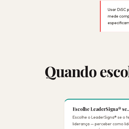
Usar DiSC 
mede compet
especificam
Quando esco
Escolhe LeaderSigna® se
Escolhe o LeaderSigna® se o t
liderança — perceber como lid