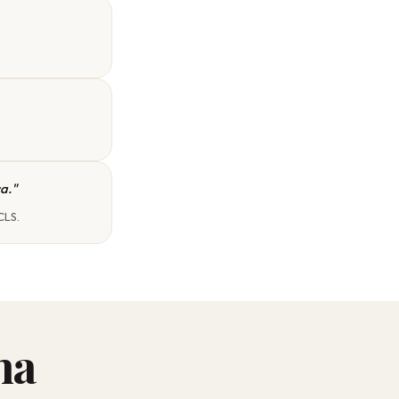
a."
CLS.
ha