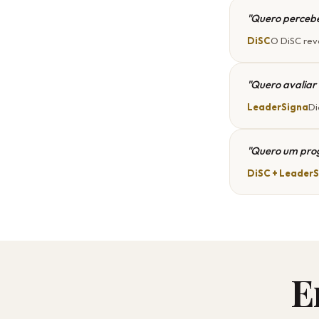
"Quero percebe
DiSC
O DiSC reve
"Quero avaliar
LeaderSigna
Di
"Quero um prog
DiSC + Leader
E