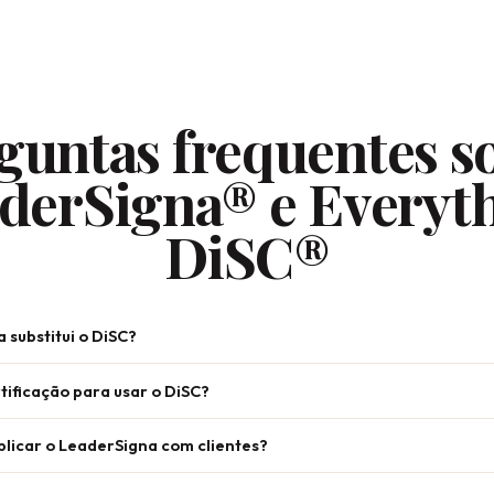
guntas frequentes s
derSigna® e Everyt
DiSC®
 substitui o DiSC?
tificação para usar o DiSC?
licar o LeaderSigna com clientes?