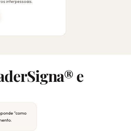
tos interpessoais.
aderSigna® e
esponde "como
mento.