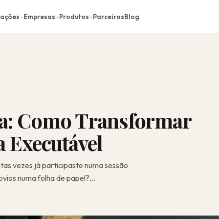
cações
Empresas
Produtos
Parceiros
Blog
⌄
⌄
⌄
da: Como Transformar
a Executável
tas vezes já participaste numa sessão
vios numa folha de papel?...