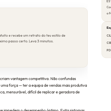
ES
Co
o 
Ex
tuito e recebe um retrato do teu estilo de
CI
óximo passo certo. Leva 3 minutos.
CII
PD
e criam vantagem competitiva. Não confundas
 uma força — ter a equipa de vendas mais produtiva
ca, mensurável, difícil de replicar e geradora de
que impedem o desempenho óptimo. Evita sintomas