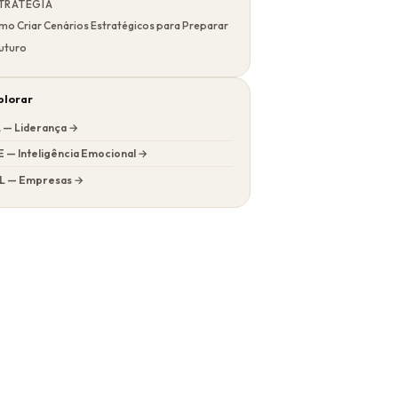
TRATÉGIA
mo Criar Cenários Estratégicos para Preparar
Futuro
plorar
L — Liderança →
E — Inteligência Emocional →
L — Empresas →