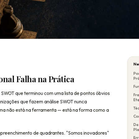
Ne
Por
nal Falha na Prática
Prá
Fu
e SWOT que terminou com uma lista de pontos óbvios
Fr
Et
ganizações que fazem análise SWOT nunca
Téc
ema não está na ferramenta — está na forma como a
Co
Da
Pl
e preenchimento de quadrantes. "Somos inovadores"
Er