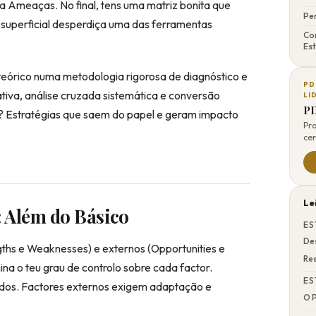
ra Ameaças. No final, tens uma matriz bonita que
Pe
superficial desperdiça uma das ferramentas
Co
Est
eórico numa metodologia rigorosa de diagnóstico e
PD
ativa, análise cruzada sistemática e conversão
LI
PD
o? Estratégias que saem do papel e geram impacto
Pr
cer
Le
 Além do Básico
ES
Des
gths e Weaknesses) e externos (Opportunities e
Re
na o teu grau de controlo sobre cada factor.
ES
idos. Factores externos exigem adaptação e
O 