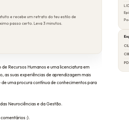
LI
Epi
tuito e recebe um retrato do teu estilo de
Pod
óximo passo certo. Leva 3 minutos.
Ex
CI
CII
PD
o de Recursos Humanos e uma licenciatura em
to, as suas experiências de aprendizagem mais
l e de uma procura contínua de conhecimentos para
 das Neurociências e da Gestão.
comentários :).