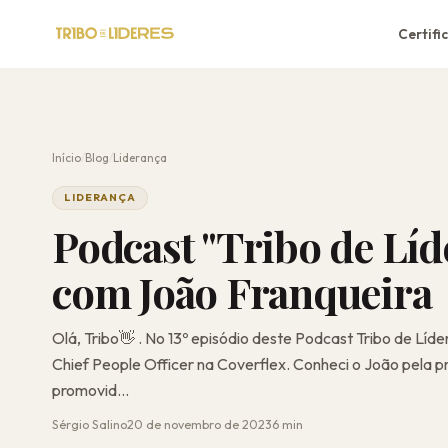
Certifi
Início
/
Blog
/
Liderança
LIDERANÇA
Podcast "Tribo de Líd
com João Franqueira
Olá, Tribo👋 . No 13º episódio deste Podcast Tribo de Líd
Chief People Officer na Coverflex. Conheci o João pela 
promovid...
Sérgio Salino
20 de novembro de 2023
6 min