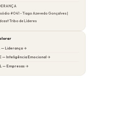
DERANÇA
sódio #041 - Tiago Azevedo Gonçalves |
cast Tribo de Líderes
plorar
L — Liderança →
E — Inteligência Emocional →
L — Empresas →