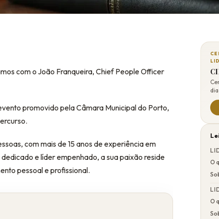
CE
LI
amos com o João Franqueira, Chief People Officer
CI
Cer
dia
 evento promovido pela Câmara Municipal do Porto,
ercurso.
Le
ssoas, com mais de 15 anos de experiência em
LI
 dedicado e líder empenhado, a sua paixão reside
O q
nto pessoal e profissional.
Sob
LI
O q
Sob