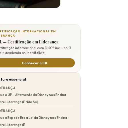
RTIFICAÇÃO INTERNACIONAL EM
DERANÇA
L — Certificação em Liderança
tificação internacional com DiSC® incluído. 3
s + academia online vitalícia.
Conhecer a CIL
itura essencial
DERANÇA
ue o UP - Altamente da Disney nos Ensina
re Liderança (E Não Só)
DERANÇA
ue a Espada Era a Lei da Disney nos Ensina
re Liderança (E