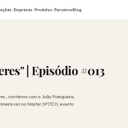
cações
Empresas
Produtos
Parceiros
Blog
⌄
⌄
⌄
eres" | Episódio #013
eres , contamos com o João Franqueira,
primeira vez no Master.SPITCH, evento