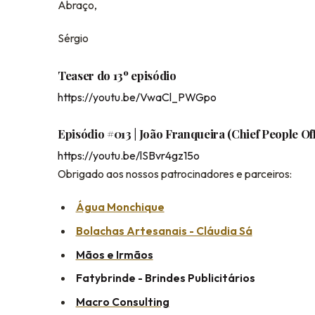
Abraço,
Sérgio
Teaser do 13º episódio
https://youtu.be/VwaCl_PWGpo
Episódio #013 | João Franqueira (Chief People Of
https://youtu.be/lSBvr4gz15o
Obrigado aos nossos patrocinadores e parceiros:
Água Monchique
Bolachas Artesanais - Cláudia Sá
Mãos e Irmãos
Fatybrinde - Brindes Publicitários
Macro Consulting