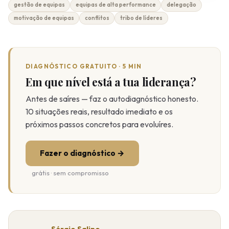
gestão de equipas
equipas de alta performance
delegação
motivação de equipas
conflitos
tribo de líderes
DIAGNÓSTICO GRATUITO · 5 MIN
Em que nível está a tua liderança?
Antes de saíres — faz o autodiagnóstico honesto.
10 situações reais, resultado imediato e os
próximos passos concretos para evoluíres.
Fazer o diagnóstico →
grátis · sem compromisso
Sérgio Salino