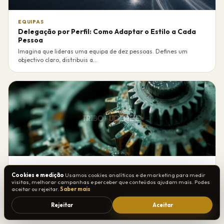
EQUIPAS
Delegação por Perfil: Como Adaptar o Estilo a Cada
Pessoa
Imagina que lideras uma equipa de dez pessoas. Defines um
objectivo claro, distribuis a...
EQUIPAS
Cookies e medição
Usamos cookies analíticos e de marketing para medir
Como Identificar e Desenvolver Talentos Ocultos na
visitas, melhorar campanhas e perceber que conteúdos ajudam mais. Podes
sua Equipa
aceitar ou rejeitar.
Saber mais
Guia prático sobre Como Identificar e Desenvolver Talentos
Rejeitar
Aceitar
Ocultos na sua Equipa, com f...