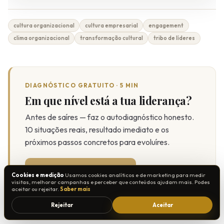
cultura organizacional
cultura empresarial
engagement
clima organizacional
transformação cultural
tribo de líderes
DIAGNÓSTICO GRATUITO · 5 MIN
Em que nível está a tua liderança?
Antes de saíres — faz o autodiagnóstico honesto.
10 situações reais, resultado imediato e os
próximos passos concretos para evoluíres.
Fazer o diagnóstico →
Cookies e medição
Usamos cookies analíticos e de marketing para medir
visitas, melhorar campanhas e perceber que conteúdos ajudam mais. Podes
aceitar ou rejeitar.
Saber mais
grátis · sem compromisso
Rejeitar
Aceitar