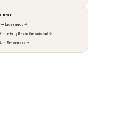
plorar
L — Liderança →
E — Inteligência Emocional →
L — Empresas →