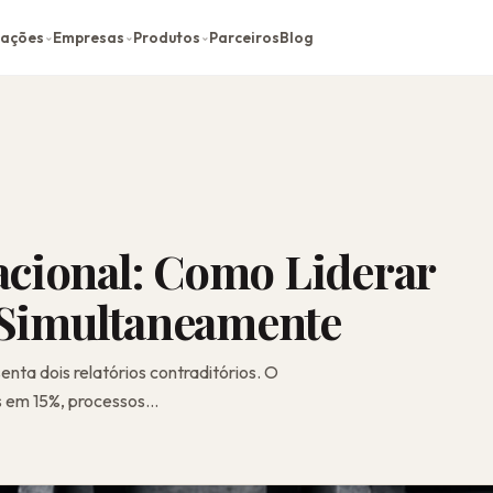
cações
Empresas
Produtos
Parceiros
Blog
⌄
⌄
⌄
cional: Como Liderar
a Simultaneamente
ta dois relatórios contraditórios. O
s em 15%, processos...