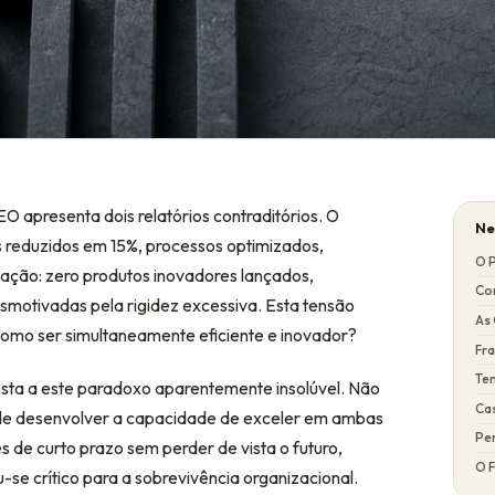
O apresenta dois relatórios contraditórios. O
Ne
os reduzidos em 15%, processos optimizados,
O 
ação: zero produtos inovadores lançados,
Co
motivadas pela rigidez excessiva. Esta tensão
As
como ser simultaneamente eficiente e inovador?
Fr
Te
ta a este paradoxo aparentemente insolúvel. Não
Ca
as de desenvolver a capacidade de exceler em ambas
Pe
 de curto prazo sem perder de vista o futuro,
O 
e crítico para a sobrevivência organizacional.