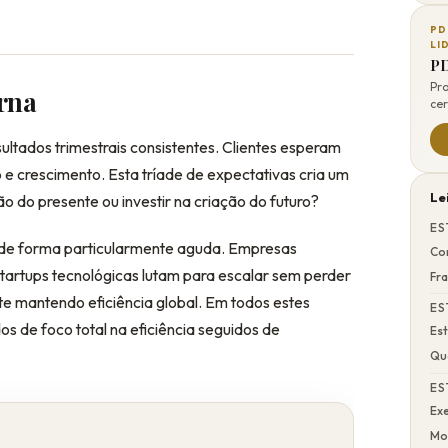
PD
LI
PD
Pr
rna
cer
sultados trimestrais consistentes. Clientes esperam
e crescimento. Esta tríade de expectativas cria um
Le
ão do presente ou investir na criação do futuro?
ES
de forma particularmente aguda. Empresas
Co
Startups tecnológicas lutam para escalar sem perder
Fr
te mantendo eficiência global. Em todos estes
ES
os de foco total na eficiência seguidos de
Es
Qu
ES
Exe
Mo