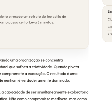
Ex
tuito e recebe um retrato do teu estilo de
CI
óximo passo certo. Leva 3 minutos.
CII
PD
uando uma organização se concentra
utural que sufoca a criatividade. Quando pivota
 e compromete a execução. O resultado é uma
onde nenhum é verdadeiramente dominado.
a: a capacidade de ser simultaneamente exploratório
agmático. Não como compromisso medíocre, mas como