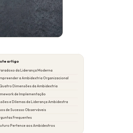
ste artigo
Paradoxo da Liderança Moderna
mpreender a Ambidextria Organizacional
 Quatro Dimensões da Ambidextria
amework de Implementação
nsões e Dilemas da Liderança Ambidestra
sos de Sucesso Observáveis
rguntas Frequentes
Futuro Pertence aos Ambidestros