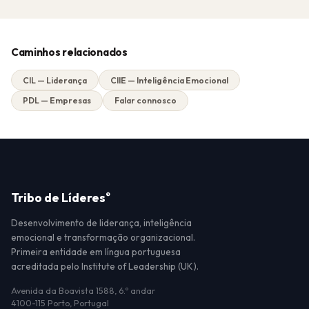
Caminhos relacionados
CIL — Liderança
CIIE — Inteligência Emocional
PDL — Empresas
Falar connosco
Tribo de Líderes
®
Desenvolvimento de liderança, inteligência
emocional e transformação organizacional.
Primeira entidade em língua portuguesa
acreditada pelo Institute of Leadership (UK).
Avenida da Boavista 1588, 6.º andar
4100-115 Porto, Portugal