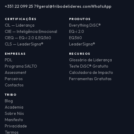
+351 22 099 25 79
geral@tribodelideres.com
WhatsApp
CERTIFICAÇÕES
PRODUTOS
CIL — Liderança
Everything DiSC®
CIIE — Inteligência Emocional
EQ-i 2.0
CIEQ — EQ-i 2.0 & EQ360
EQ360
CLS — LeaderSigna®
LeaderSigna®
EMPRESAS
RECURSOS
PDL
Glossário de Liderança
Programa SALTO
Teste DiSC® Gratuito
Assessment
Calculadora de Impacto
Parceiros
Ferramentas Gratuitas
Contactos
TRIBO
Blog
Academia
Sobre Nós
Manifesto
Privacidade
Termos