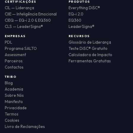
CERTIFICAÇÕES
PRODUTOS
CIL — Liderança
Everything DiSC®
CIIE — Inteligência Emocional
EQ-i 2.0
CIEQ — EQ-i 2.0 & EQ360
EQ360
CLS — LeaderSigna®
LeaderSigna®
EMPRESAS
RECURSOS
PDL
Glossário de Liderança
Programa SALTO
Teste DiSC® Gratuito
Assessment
Calculadora de Impacto
Parceiros
Ferramentas Gratuitas
Contactos
TRIBO
Blog
Academia
Sobre Nós
Manifesto
Privacidade
Termos
Cookies
Livro de Reclamações