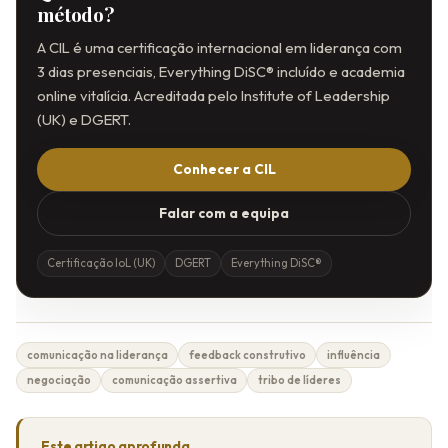
método?
A CIL é uma certificação internacional em liderança com
3 dias presenciais, Everything DiSC® incluído e academia
online vitalícia. Acreditada pelo Institute of Leadership
(UK) e DGERT.
Conhecer a CIL
Falar com a equipa
Certificação IoL (UK)
DGERT
Everything DiSC®
comunicação na liderança
feedback construtivo
influência
negociação
comunicação assertiva
tribo de líderes
Este artigo aprofunda