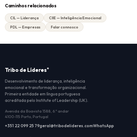
Caminhos relacionados
CIL — Liderança
CIIE — Inteligência Emocional
PDL — Empresas
Falar connosco
Tribo de Líderes
®
Desenvolvimento de liderança, inteligência
emocional e transformação organizacional.
Primeira entidade em língua portuguesa
acreditada pelo Institute of Leadership (UK).
Avenida da Boavista 1588, 6.º andar
4100-115 Porto, Portugal
+351 22 099 25 79
geral@tribodelideres.com
WhatsApp