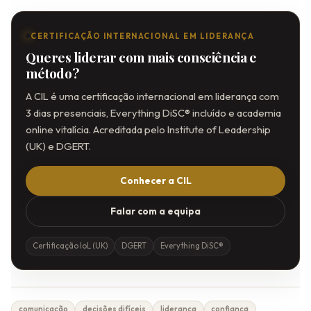
CERTIFICAÇÃO INTERNACIONAL EM LIDERANÇA
Queres liderar com mais consciência e
método?
A CIL é uma certificação internacional em liderança com
3 dias presenciais, Everything DiSC® incluído e academia
online vitalícia. Acreditada pelo Institute of Leadership
(UK) e DGERT.
Conhecer a CIL
Falar com a equipa
Certificação IoL (UK)
DGERT
Everything DiSC®
comunicação
decisões difíceis
liderança
confiança