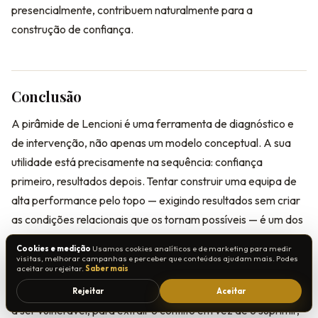
presencialmente, contribuem naturalmente para a
construção de confiança.
Conclusão
A pirâmide de Lencioni é uma ferramenta de diagnóstico e
de intervenção, não apenas um modelo conceptual. A sua
utilidade está precisamente na sequência: confiança
primeiro, resultados depois. Tentar construir uma equipa de
alta performance pelo topo — exigindo resultados sem criar
as condições relacionais que os tornam possíveis — é um dos
erros mais comuns e mais custosos na gestão de equipas.
Cookies e medição
Usamos cookies analíticos e de marketing para medir
visitas, melhorar campanhas e perceber que conteúdos ajudam mais. Podes
aceitar ou rejeitar.
Saber mais
O modelo também deixa claro que a principal variável não é
a equipa — é o líder. A disposição do líder para ser o primeiro
Rejeitar
Aceitar
a ser vulnerável, para extrair o conflito em vez de o suprimir,