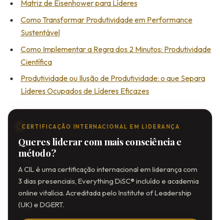
Matriz de Eisenhower para Líderes
Como Transformar Produtividade em Performance
Sustentável
Como Implementar a Regra dos 2 Minutos: Produtividade
Científica
Produtividade ou Ilusão de Produtividade: o que Separa
Líderes Ocupados de Líderes Eficazes
CERTIFICAÇÃO INTERNACIONAL EM LIDERANÇA
Queres liderar com mais consciência e
método?
A CIL é uma certificação internacional em liderança com
3 dias presenciais, Everything DiSC® incluído e academia
online vitalícia. Acreditada pelo Institute of Leadership
(UK) e DGERT.