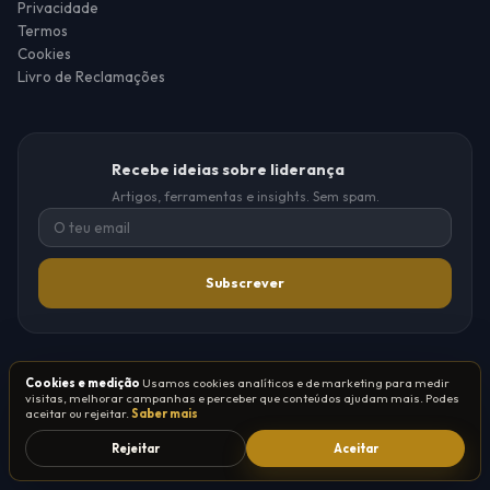
Privacidade
Termos
Cookies
Livro de Reclamações
Recebe ideias sobre liderança
Artigos, ferramentas e insights. Sem spam.
Subscrever
Cookies e medição
Usamos cookies analíticos e de marketing para medir
visitas, melhorar campanhas e perceber que conteúdos ajudam mais. Podes
®
®
© 2026 Tribo de Líderes
·
Grupo TSO
aceitar ou rejeitar.
Saber mais
Entidade formadora certificada pela DGERT
Rejeitar
Aceitar