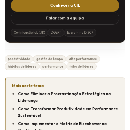
Conhecer a CIL
Falar com a equipa
Certificação IoL (UK)
DGERT
Everything DiSC®
produtividade
gestão de tempo
alta performance
hábitos de líderes
performance
tribo de líderes
Mais neste tema
Como Eliminar a Procrastinação Estratégica na
Liderança
Como Transformar Produtividade em Performance
Sustentável
Como Implementar a Matriz de Eisenhower na