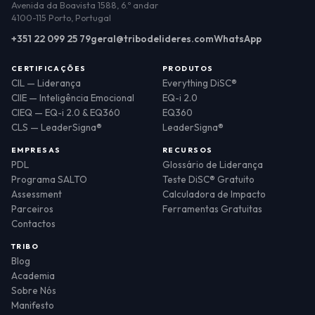
Avenida da Boavista 1588, 6.º andar
4100-115 Porto, Portugal
+351 22 099 25 79
geral@tribodelideres.com
WhatsApp
CERTIFICAÇÕES
PRODUTOS
CIL — Liderança
Everything DiSC®
CIIE — Inteligência Emocional
EQ-i 2.0
CIEQ — EQ-i 2.0 & EQ360
EQ360
CLS — LeaderSigna®
LeaderSigna®
EMPRESAS
RECURSOS
PDL
Glossário de Liderança
Programa SALTO
Teste DiSC® Gratuito
Assessment
Calculadora de Impacto
Parceiros
Ferramentas Gratuitas
Contactos
TRIBO
Blog
Academia
Sobre Nós
Manifesto