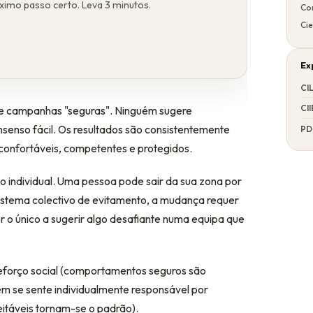
óximo passo certo. Leva 3 minutos.
Co
Cie
Ex
CI
CII
e campanhas "seguras". Ninguém sugere
senso fácil. Os resultados são consistentemente
PD
confortáveis, competentes e protegidos.
o individual. Uma pessoa pode sair da sua zona por
istema colectivo de evitamento, a mudança requer
er o único a sugerir algo desafiante numa equipa que
reforço social (comportamentos seguros são
m se sente individualmente responsável por
itáveis tornam-se o padrão).