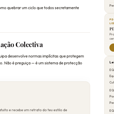
Pe
omo quebrar um ciclo que todos secretamente
PD
LI
PD
Pr
cer
ação Colectiva
uipa desenvolve normas implícitas que protegem
so. Não é preguiça — é um sistema de protecção
Le
EQ
Equ
Cu
EQ
Po
Pe
tuito e recebe um retrato do teu estilo de
EQ