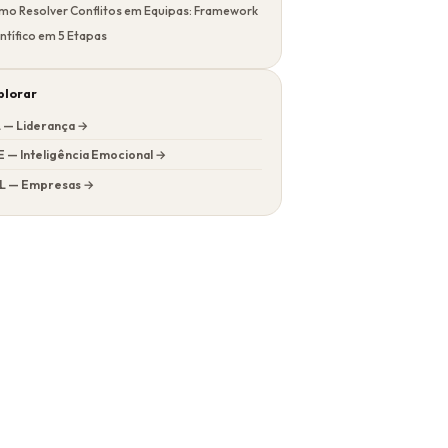
mo Resolver Conflitos em Equipas: Framework
ntífico em 5 Etapas
plorar
L — Liderança →
E — Inteligência Emocional →
L — Empresas →