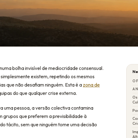
 numa bolha invisível de mediocridade consensual.
Ne
 simplesmente existem, repetindo os mesmos
O F
rias que não desafiam ninguém. Esta é a
zona de
A 
uipas do que qualquer crise externa.
Os 
Co
cta uma pessoa, a versão colectiva contamina
Po
 grupos que preferem a previsibilidade à
Co
Cri
rdo tácito, sem que ninguém tome uma decisão
Im
Al