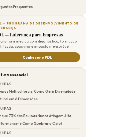
rguntas Frequentes
L — PROGRAMA DE DESENVOLVIMENTO DE
DERANÇA
L — Liderança para Empresas
ograma à medida com diagnóstico, formação
tificada, coaching e impacto mensurável.
Conhecer o PDL
itura essencial
UIPAS
ipas Multiculturais: Como Gerir Diversidade
ltural em 6 Dimensões
UIPAS
r que 73% das Equipas Nunca Atingem Alta
rformance (e Como Quebrar o Ciclo)
UIPAS