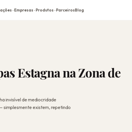
cações
Empresas
Produtos
Parceiros
Blog
⌄
⌄
⌄
pas Estagna na Zona de
ha invisível de mediocridade
— simplesmente existem, repetindo