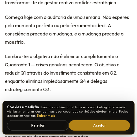
transformas-te de gestor reativo em líder estratégico.
Começa hoje com a auditoria de uma semana. Não esperes
pelo momento perfeito ou pela ferramenta ideal. A
consciência precede a mudança, e a mudança precede a
maestria.
Lembra-te: o objetivo não é eliminar completamente o
Quadrante 1 — crises genuínas acontecem. O objetivo é
reduzir Q1 através do investimento consistente em Q2,
enquanto eliminas impiedosamente Q4 e delegas
estrategicamente Q3.
Em 30 dias, quando olhares para trás, verás não apenas uma
Cookies e medição
Usamos cookies analíticos e de marketing para medir
agenda mais organizada, mas uma forma
visitas, melhorar campanhas e perceber que conteúdos ajudam mais. Podes
aceitar ou rejeitar.
Saber mais
fundamentalmente diferente de pensar sobre prioridades. E
Rejeitar
Aceitar
essa mudança de perspetiva é o que separa líderes
excepcionais dos meramente ocupados.