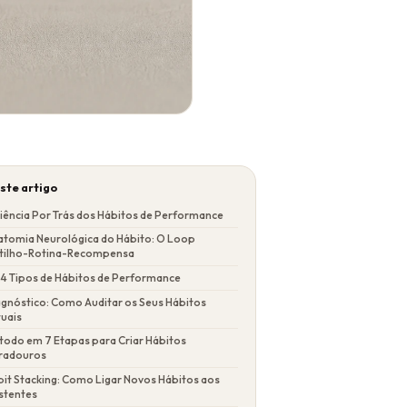
ste artigo
iência Por Trás dos Hábitos de Performance
atomia Neurológica do Hábito: O Loop
tilho-Rotina-Recompensa
 4 Tipos de Hábitos de Performance
agnóstico: Como Auditar os Seus Hábitos
tuais
todo em 7 Etapas para Criar Hábitos
radouros
it Stacking: Como Ligar Novos Hábitos aos
stentes