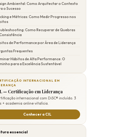
sign Ambiental: Como Arquitectar o Contexto
ra o Sucesso
cking e Métricas: Como Medir Progresso nos
bitos
oubleshooting: Como Recuperar de Quebras
Consistência
bitos de Performance por Área de Liderança
rguntas Frequentes
minar Hábitos de Alta Performance: O
inho para a Excelência Sustentável
RTIFICAÇÃO INTERNACIONAL EM
DERANÇA
L — Certificação em Liderança
tificação internacional com DiSC® incluído. 3
s + academia online vitalícia.
Conhecer a CIL
itura essencial