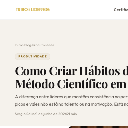
Certifi
Início
/
Blog
/
Produtividade
PRODUTIVIDADE
Como Criar Hábitos d
Método Científico em 
A diferença entre líderes que mantêm consistência na pe
picos e vales não está no talento ou na motivação. Está no
Sérgio Salino
1 de junho de 2026
21 min