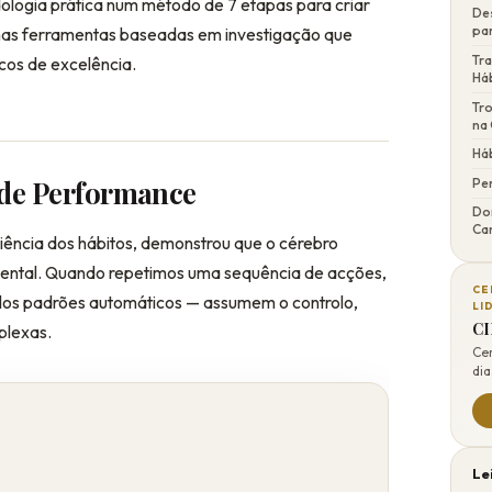
logia prática num método de 7 etapas para criar
De
pa
 mas ferramentas baseadas em investigação que
Tra
os de excelência.
Há
Tr
na 
Há
 de Performance
Pe
Do
Cam
ciência dos hábitos, demonstrou que o cérebro
ental. Quando repetimos uma sequência de acções,
CE
pelos padrões automáticos — assumem o controlo,
LI
CI
plexas.
Cer
dia
Le