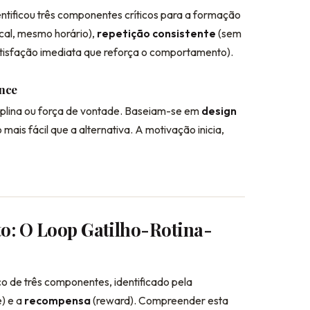
entificou três componentes críticos para a formação
al, mesmo horário),
repetição consistente
(sem
tisfação imediata que reforça o comportamento).
ance
iplina ou força de vontade. Baseiam-se em
design
is fácil que a alternativa. A motivação inicia,
o: O Loop Gatilho-Rotina-
co de três componentes, identificado pela
e) e a
recompensa
(reward). Compreender esta