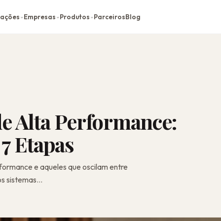
cações
Empresas
Produtos
Parceiros
Blog
⌄
⌄
⌄
e Alta Performance:
7 Etapas
rformance e aqueles que oscilam entre
s sistemas...