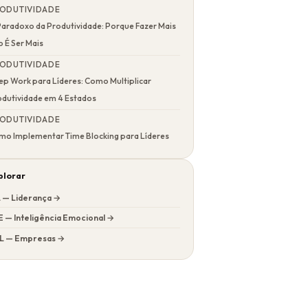
ODUTIVIDADE
Paradoxo da Produtividade: Porque Fazer Mais
 É Ser Mais
ODUTIVIDADE
ep Work para Líderes: Como Multiplicar
odutividade em 4 Estados
ODUTIVIDADE
mo Implementar Time Blocking para Líderes
plorar
L — Liderança →
E — Inteligência Emocional →
L — Empresas →