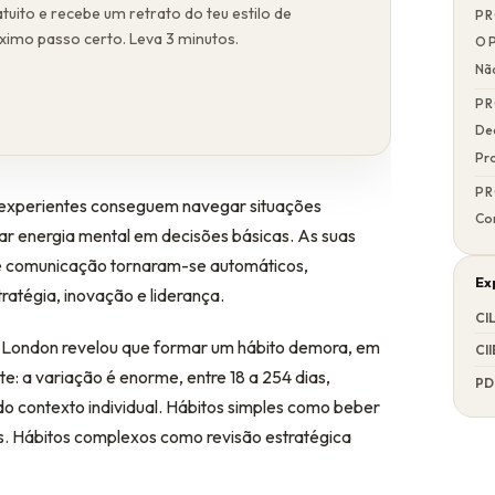
tuito e recebe um retrato do teu estilo de
PR
óximo passo certo. Leva 3 minutos.
O 
Não
PR
De
Pr
PR
es experientes conseguem navegar situações
Co
ar energia mental em decisões básicas. As suas
de comunicação tornaram-se automáticos,
Ex
ratégia, inovação e liderança.
CI
ege London revelou que formar um hábito demora, em
CII
te: a variação é enorme, entre 18 a 254 dias,
PD
contexto individual. Hábitos simples como beber
 Hábitos complexos como revisão estratégica