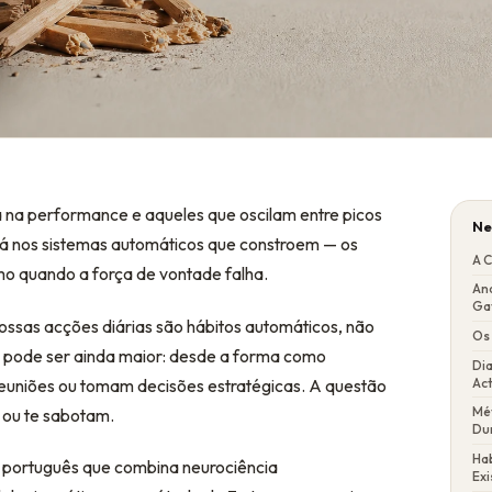
a na performance e aqueles que oscilam entre picos
Ne
stá nos sistemas automáticos que constroem — os
A C
 quando a força de vontade falha.
An
Ga
ossas acções diárias são hábitos automáticos, não
Os
m pode ser ainda maior: desde a forma como
Di
Ac
uniões ou tomam decisões estratégicas. A questão
Mé
m ou te sabotam.
Du
Hab
em português que combina neurociência
Exi