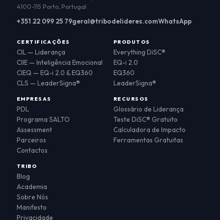
4100-115 Porto, Portugal
+351 22 099 25 79
geral@tribodelideres.com
WhatsApp
CERTIFICAÇÕES
PRODUTOS
CIL — Liderança
Everything DiSC®
CIIE — Inteligência Emocional
EQ-i 2.0
CIEQ — EQ-i 2.0 & EQ360
EQ360
CLS — LeaderSigna®
LeaderSigna®
EMPRESAS
RECURSOS
PDL
Glossário de Liderança
Programa SALTO
Teste DiSC® Gratuito
Assessment
Calculadora de Impacto
Parceiros
Ferramentas Gratuitas
Contactos
TRIBO
Blog
Academia
Sobre Nós
Manifesto
Privacidade