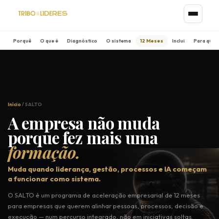
Porquê
O que é
Diagnóstico
O sistema
12 Meses
Inclui
Para que
Início
/ SALTO
A empresa não muda
porque fez mais uma
formação.
Muda quando liderança, gestão, processos e IA começam
a funcionar como sistema.
O SALTO é um programa de aceleração empresarial de 12 meses
para empresas que querem alinhar pessoas, processos, decisão e
execução — num percurso integrado, não em iniciativas soltas.