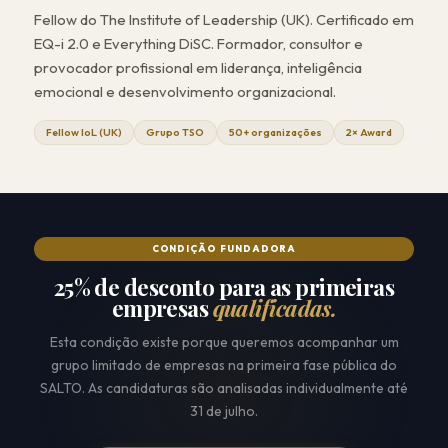
Fellow do The Institute of Leadership (UK). Certificado em
EQ-i 2.0 e Everything DiSC. Formador, consultor e
provocador profissional em liderança, inteligência
emocional e desenvolvimento organizacional.
Fellow IoL (UK)
Grupo TSO
50+ organizações
2× Award
CONDIÇÃO FUNDADORA
25% de desconto para as primeiras
empresas
qualificadas.
Esta condição existe porque queremos acompanhar um
grupo limitado de empresas na primeira fase pública do
SALTO. As candidaturas são analisadas individualmente até
31 de julho.