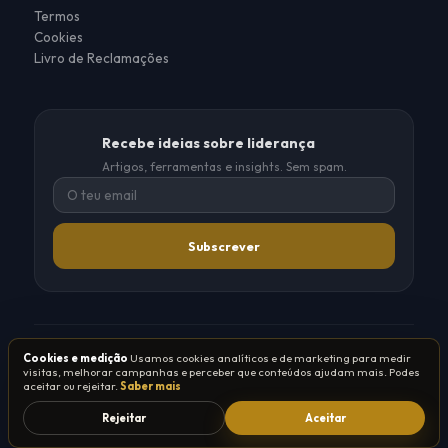
Termos
Cookies
Livro de Reclamações
Recebe ideias sobre liderança
Artigos, ferramentas e insights. Sem spam.
Subscrever
®
®
Cookies e medição
Usamos cookies analíticos e de marketing para medir
© 2026 Tribo de Líderes
·
Grupo TSO
visitas, melhorar campanhas e perceber que conteúdos ajudam mais. Podes
Entidade formadora certificada pela DGERT
aceitar ou rejeitar.
Saber mais
Rejeitar
Aceitar