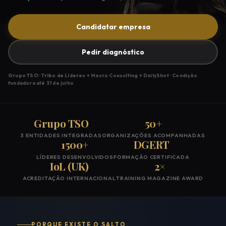
Candidatar empresa
Pedir diagnóstico
Grupo TSO · Tribo de Líderes + Macro Consulting + DailyShot · Condição
fundadora até 31 de julho
Grupo TSO
50+
3 ENTIDADES INTEGRADAS
ORGANIZAÇÕES ACOMPANHADAS
1500+
DGERT
LÍDERES DESENVOLVIDOS
FORMAÇÃO CERTIFICADA
IoL (UK)
2×
ACREDITAÇÃO INTERNACIONAL
TRAINING MAGAZINE AWARD
PORQUE EXISTE O SALTO