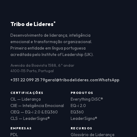
Tribo de Líderes
®
Desenvolvimento de liderança, inteligência
emocional e transformação organizacional.
Primeira entidade em língua portuguesa
acreditada pelo Institute of Leadership (UK).
Avenida da Boavista 1588, 6.º andar
4100-115 Porto, Portugal
+351 22 099 25 79
geral@tribodelideres.com
WhatsApp
CERTIFICAÇÕES
PRODUTOS
CIL — Liderança
Everything DiSC®
CIIE — Inteligência Emocional
EQ-i 2.0
CIEQ — EQ-i 2.0 & EQ360
EQ360
CLS — LeaderSigna®
LeaderSigna®
EMPRESAS
RECURSOS
PDL
Glossário de Liderança